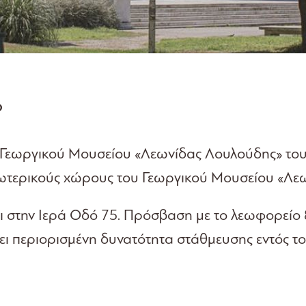
Ο
υ Γεωργικού Μουσείου «Λεωνίδας Λουλούδης» το
σωτερικούς χώρους του Γεωργικού Μουσείου «Λε
 στην Ιερά Οδό 75. Πρόσβαση με το λεωφορείο 8
χει περιορισμένη δυνατότητα στάθμευσης εντός 